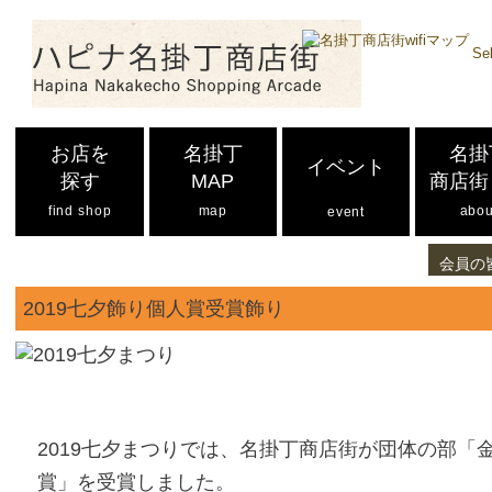
Se
お店を
名掛丁
名掛
イベント
探す
MAP
商店街
find shop
map
abou
event
会員の
2019七夕飾り個人賞受賞飾り
2019七夕まつりでは、名掛丁商店街が団体の部「
賞」を受賞しました。