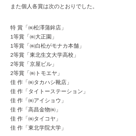
また個人各賞は次のとおりでした。
特 賞「㈱松澤蒲鉾店」
1等賞「㈱大正園」
1等賞「㈱白松がモナカ本舗」
2等賞「東北生文大学高校」
2等賞「京屋ビル」
2等賞「㈱トモエヤ」
佳 作「㈱タカハシ靴店」
佳 作「タイトーステーション」
佳 作「㈱アイショウ」
佳 作「高昌金物㈱」
佳 作「㈱タイコヤ」
佳 作「東北学院大学」