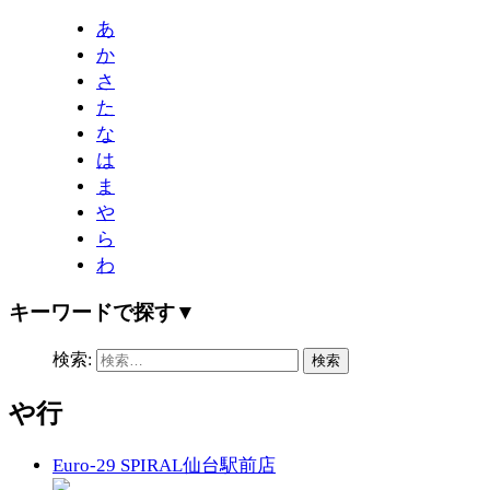
あ
か
さ
た
な
は
ま
や
ら
わ
キーワードで探す
▼
検索:
や行
Euro-29 SPIRAL仙台駅前店