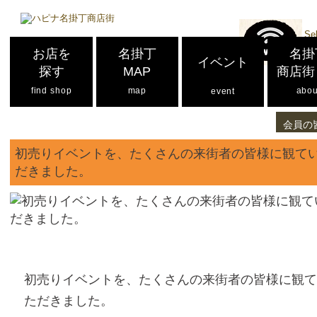
Se
お店を
名掛丁
名掛
イベント
探す
MAP
商店街
find shop
map
abou
event
会員の
初売りイベントを、たくさんの来街者の皆様に観て
だきました。
初売りイベントを、たくさんの来街者の皆様に観
ただきました。