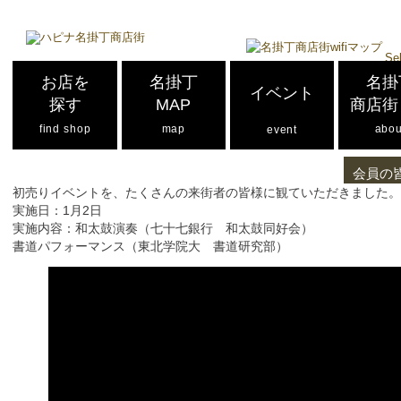
Se
お店を
名掛丁
名掛
イベント
探す
MAP
商店街
find shop
map
abou
event
会員の
初売りイベントを、たくさんの来街者の皆様に観ていただきました
実施日：1月2日
実施内容：和太鼓演奏（七十七銀行 和太鼓同好会）
書道パフォーマンス（東北学院大 書道研究部）