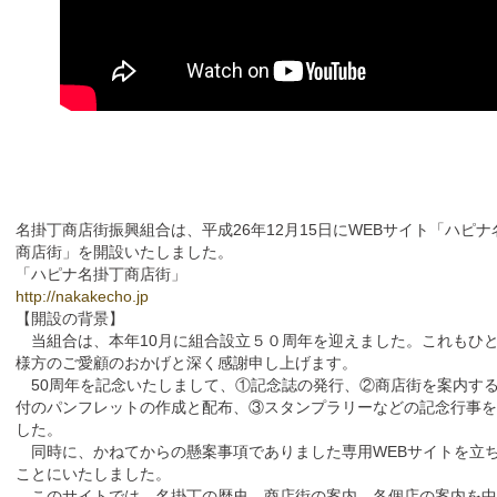
名掛丁商店街振興組合は、平成26年12月15日にWEBサイト「ハピナ
商店街」を開設いたしました。
「ハピナ名掛丁商店街」
http://nakakecho.jp
【開設の背景】
当組合は、本年10月に組合設立５０周年を迎えました。これもひ
様方のご愛顧のおかげと深く感謝申し上げます。
50周年を記念いたしまして、①記念誌の発行、②商店街を案内す
付のパンフレットの作成と配布、③スタンプラリーなどの記念行事
した。
同時に、かねてからの懸案事項でありました専用WEBサイトを立
ことにいたしました。
このサイトでは、名掛丁の歴史、商店街の案内、各個店の案内を中