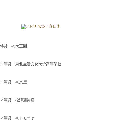
特賞 ㈱大正園
１等賞 東北生活文化大学高等学校
１等賞 ㈱京屋
２等賞 松澤蒲鉾店
２等賞 ㈱トモエヤ