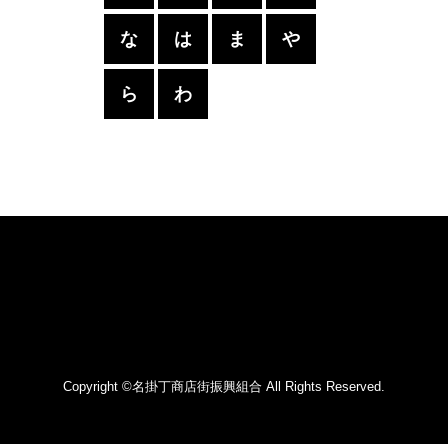
な
は
ま
や
ら
わ
Copyright ©名掛丁商店街振興組合 All Rights Reserved.