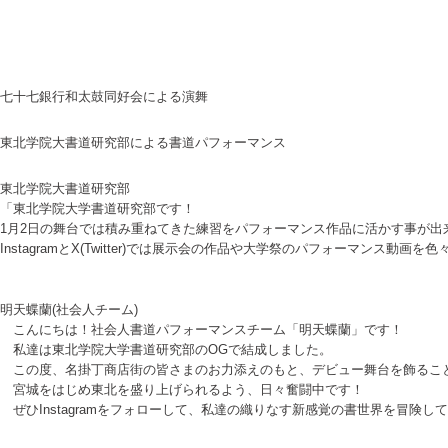
七十七銀行和太鼓同好会による演舞
東北学院大書道研究部による書道パフォーマンス
東北学院大書道研究部
「東北学院大学書道研究部です！
1月2日の舞台では積み重ねてきた練習をパフォーマンス作品に活かす事が出
InstagramとX(Twitter)では展示会の作品や大学祭のパフォーマンス
明天蝶蘭(社会人チーム)
こんにちは！社会人書道パフォーマンスチーム「明天蝶蘭」です！
私達は東北学院大学書道研究部のOGで結成しました。
この度、名掛丁商店街の皆さまのお力添えのもと、デビュー舞台を飾るこ
宮城をはじめ東北を盛り上げられるよう、日々奮闘中です！
ぜひInstagramをフォローして、私達の織りなす新感覚の書世界を冒険し